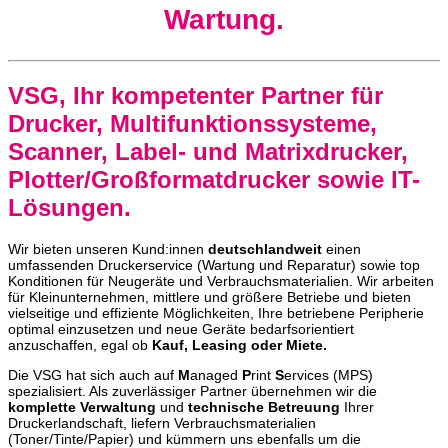
Wartung.
VSG, Ihr kompetenter Partner für
Drucker, Multifunktionssysteme,
Scanner, Label- und Matrixdrucker,
Plotter/Großformatdrucker sowie IT-
Lösungen.
Wir bieten unseren Kund:innen
deutschlandweit
einen
umfassenden Druckerservice (Wartung und Reparatur) sowie top
Konditionen für Neugeräte und Verbrauchsmaterialien. Wir arbeiten
für Kleinunternehmen, mittlere und größere Betriebe und bieten
vielseitige und effiziente Möglichkeiten, Ihre betriebene Peripherie
optimal einzusetzen und neue Geräte bedarfsorientiert
anzuschaffen, egal ob
Kauf, Leasing oder Miete.
Die VSG hat sich auch auf
M
anaged
P
rint
S
ervices (MPS)
spezialisiert. Als zuverlässiger Partner übernehmen wir die
komplette Verwaltung
und
technische Betreuung
Ihrer
Druckerlandschaft, liefern Verbrauchsmaterialien
(Toner/Tinte/Papier) und kümmern uns ebenfalls um die